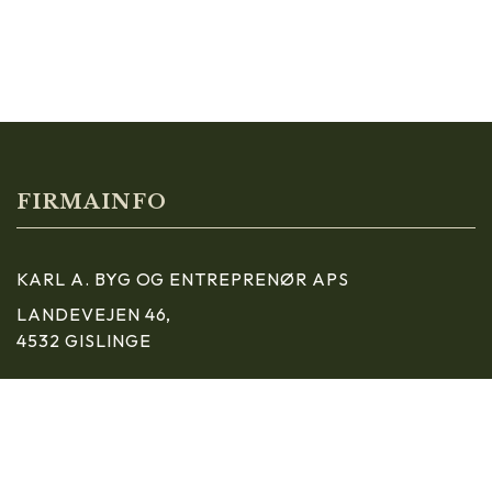
Sideinddeling
FIRMAINFO
KARL A. BYG OG ENTREPRENØR APS
LANDEVEJEN 46,
4532 GISLINGE
Copyright © 2026 - Karl A. Byg og Entreprenør ApS
, CVR 45685772
Cookiepolitik
|
P