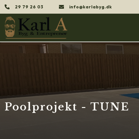
Gå
29 79 26 03
info@karlabyg.dk
til
hovedindhold
Poolprojekt - TUNE